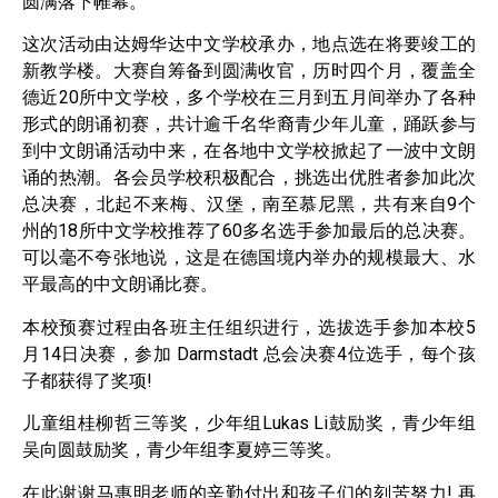
圆满落下帷幕。
这次活动由达姆华达中文学校承办，地点选在将要竣工的
新教学楼。大赛自筹备到圆满收官，历时四个月，覆盖全
德近20所中文学校，多个学校在三月到五月间举办了各种
形式的朗诵初赛，共计逾千名华裔青少年儿童，踊跃参与
到中文朗诵活动中来，在各地中文学校掀起了一波中文朗
诵的热潮。各会员学校积极配合，挑选出优胜者参加此次
总决赛，北起不来梅、汉堡，南至慕尼黑，共有来自9个
州的18所中文学校推荐了60多名选手参加最后的总决赛。
可以毫不夸张地说，这是在德国境内举办的规模最大、水
平最高的中文朗诵比赛。
本校预赛过程由各班主任组织进行，选拔选手参加本校5
月14日决赛，参加 Darmstadt 总会决赛4位选手，每个孩
子都获得了奖项!
儿童组桂柳哲三等奖，少年组Lukas Li鼓励奖，青少年组
吴向圆鼓励奖，青少年组李夏婷三等奖。
在此谢谢马惠明老师的辛勤付出和孩子们的刻苦努力! 再