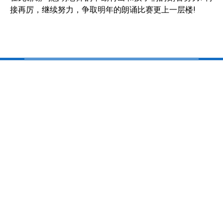
接再厉，继续努力，争取明年的朗诵比赛更上一层楼!
校址/ Schule-Adresse：
Chinesische Schule Nürnberg e.V.
c/o Pirckheimer-Gymnasium
Gibitzenhofstraße 151
90443 Nürnberg
www.china-schule.de
chinaschule.csn@googlemail.com
银行帐号 / Bankverbindung:
开户银行 / Bank: VR meine Bank
账户持有人 / Kontoinhaber:Chinesische Schule Nürnberg e.V.
银行帐号 / IBAN:DE82 7606 9559 0001 8935 21