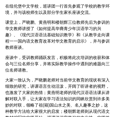
在纽伦堡中文学校，巡讲团一行首先参观了学校的教学环
境，并与该校师生以及部
分学生家长座谈交流。
课堂上，严晓鹏、黄燕明和楼朝辉三位教师先后为参训的
华文教师讲授了《如何提
高华裔青少年汉语学习的兴
趣》、《现代汉语语法基础知识教学》和《从教学走向
课
程一一国内语文教育改革对华文教育的启示》，并与参训
教师座谈。
座谈中，受训教师踊跃发言，积极将此次培训的收获和体
会与三位名师分享，并将
实际教学操作中遇到的难题向三
位名师请教。
大家一致认为，严晓鹏老师对当前华文教育的现状有深入
细致的研究，讲课语言生
动活泼，开阔了听讲者的视野，
也激发了大家的热情；黄燕明老师的现代汉语语法
课从讲
解对联入手，让大家在学习语法知识的同眯欣赏到许多美
妙的对联，领略了
祖(籍)国山水之美、名人趣事之妙，这
种教学方法给大家很大的启发；楼朝辉老师则
从现代语文