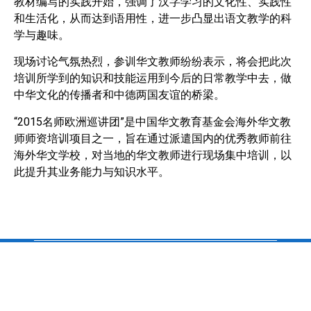
教材编写的实践开始，强调了汉字学习的文化性、实践性
和生活化，从
而达到语用性，进一步凸显出语文教学的科
学与趣味。
现场讨论气氛热烈，参训华
文教师纷纷表示，将会把此次
培训所学到的知识和技能运用到今后的日常教学中
去，做
中华文化的传播者和中德两国友谊的桥梁。
“2015名师欧洲巡讲团”是中国华文教育基金会海外华文教
师师资培训项目之一，旨
在通过派遣国内的优秀教师前往
海外华文学校，对当地的华文教师进行现场集中培
训，以
此提升其业务能力与知识水平。
校址/ Schule-Adresse：
Chinesische Schule Nürnberg e.V.
c/o Pirckheimer-Gymnasium