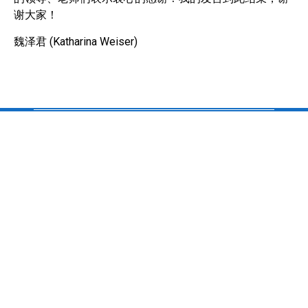
谢大家！
魏泽君 (Katharina Weiser)
校址/ Schule-Adresse：
Chinesische Schule Nürnberg e.V.
c/o Pirckheimer-Gymnasium
Gibitzenhofstraße 151
90443 Nürnberg
www.china-schule.de
chinaschule.csn@googlemail.com
银行帐号 / Bankverbindung:
开户银行 / Bank: VR meine Bank