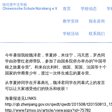
纽伦堡中文学校
首页
学校动态
学
Chinesische Schule Nürnberg e.V.
我校参加“中国寻根之旅夏令营”
2015年08月31日
2015年新闻
教学安排
报名咨询
学校活动
联系我们
今年暑假我校魏泽君，李夏婷，米佳宁，冯天恩，罗杰同
学由孙擎红老师带队，参加了由国务院侨办举办的“中国寻
根之旅夏令营”。和来自比利时、德国、英国、法国等十个
国家的华裔青少年，渡过一次终生难忘的夏令营。
从李夏婷同学在开幕典礼，魏泽君同学在闭幕式上的发言
可以让大家感受他们的快乐和收获！
海量报道见LINKS:
http://qb.zhenjiang.gov.cn/qwdt/qwdt/201508/t20150813_
http://www.fzmxx.cn/article/view.aspx?id=75782