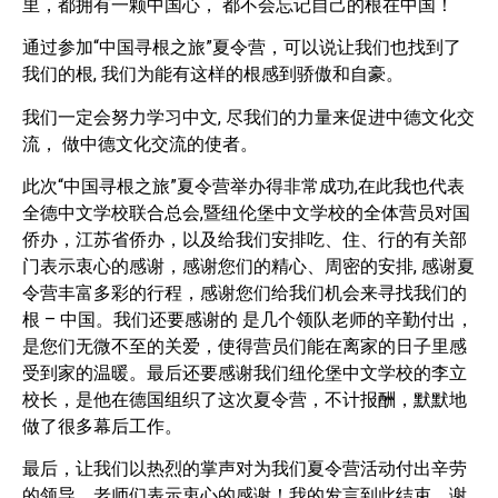
里，都拥有一颗中国心， 都不会忘记自己的根在中国！
通过参加“中国寻根之旅”夏令营，可以说让我们也找到了
我们的根, 我们为能有这样的根感到骄傲和自豪。
我们一定会努力学习中文, 尽我们的力量来促进中德文化交
流， 做中德文化交流的使者。
此次“中国寻根之旅”夏令营举办得非常成功,在此我也代表
全德中文学校联合总会,暨纽伦堡中文学校的全体营员对国
侨办，江苏省侨办，以及给我们安排吃、住、行的有关部
门表示衷心的感谢，感谢您们的精心、周密的安排, 感谢夏
令营丰富多彩的行程，感谢您们给我们机会来寻找我们的
根 – 中国。我们还要感谢的 是几个领队老师的辛勤付出，
是您们无微不至的关爱，使得营员们能在离家的日子里感
受到家的温暖。最后还要感谢我们纽伦堡中文学校的李立
校长，是他在德国组织了这次夏令营，不计报酬，默默地
做了很多幕后工作。
最后，让我们以热烈的掌声对为我们夏令营活动付出辛劳
的领导、老师们表示衷心的感谢！我的发言到此结束，谢