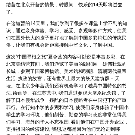
结营在北京开营的情景，转眼间，快乐的14天即将过去
了。
在这短暂的14天里，我们学到了很多在课堂上学不到的知
识，通过亲身体验、学习、感受、参观等多种方式，使我
们在国外长大的孩子更好地了解到中国多彩绚烂的传统民
俗，让我们有机会近距离接触中华文化，了解中国。
这次“中国寻根之旅”夏令营的内容可以说是丰富多彩。在
北京集结营其间，我们游览了美丽的颐和园，雄伟壮观的
长城，参观了国家博物馆、美术馆和明朝、清朝两代皇帝
生活, 执政的故宫，还有世界上最大的祭天建筑群 – 天
坛。在北京少年宫我们还有机会学习了独具中国特色的书
法, 绘画等。在江苏营中, 我们通过参观大屠杀纪念馆，了
解了日本侵华战争，残酷的日本侵略者在中国犯下的严重
罪行。在行知小学的参观和学习, 使我们亲身体验了中国小
学生的学习环境，他们刻苦、勤奋的学习态度非常值得我
们学习。海外的华人不忘祖国, 看到他们在中国开办企业，
支持祖国的经济建设, 我想,这都是因为他们无论走到哪