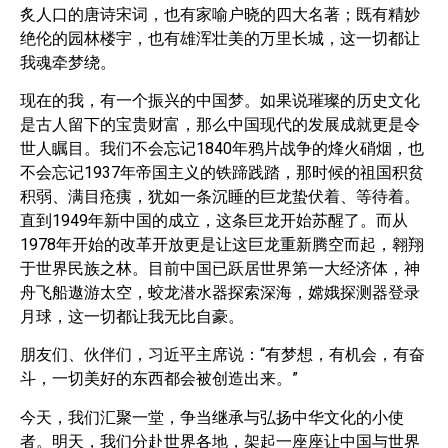
炙人口的唐诗宋词，也有家喻户晓的四大名著；既有精妙
绝伦的园林楼宇，也有雄浑壮美的万里长城，这一切都让
我魂牵梦绕。
现在的我，有一个振兴的中国梦。如果说璀璨的历史文化
是古人留下的宝贵财富，那么中国现代的发展成就更是令
世人瞩目。我们不会忘记1840年鸦片战争的烽火硝烟，也
不会忘记1937年帝国主义的铁蹄践踏，那时候的祖国积贫
积弱、满目疮痍，犹如一条沉睡的巨龙蛰伏着、等待着。
直到1949年新中国的成立，这条巨龙开始苏醒了。而从
1978年开始的改革开放更是让这巨龙重新腾空而起，翱翔
于世界民族之林。目前中国已跃居世界第一大经济体，神
舟飞船遨游太空，蛟龙潜水器探索深海，嫦娥探测器登录
月球，这一切都让我无比自豪。
朋友们、伙伴们，习近平主席说：“有梦想，有机会，有奋
斗，一切美好的东西都会被创造出来。”
今天，我们汇聚一堂，争当继承与弘扬中华文化的小使
者。明天，我们分赴世界各地，架起一座座让中国与世界