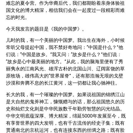
难忘的夏令营。作为华裔后代，我们都期盼着亲身体验祖
国文化的博大精深，相信我们会在一起度过一段精彩而难
忘的时光。
今天我发言的题目是《我的中国梦》。
儿时的我，有一个美丽的中国梦。我出生在海外，小时候
常听父母提起中国，我不禁好奇地问：“中国是什么？”他
们说：“中国是故乡。”我又问：“故乡是什么？”他们说：
“故乡是心中最美丽的地方。”从此，我的脑海里便有了秀
丽隽永的江南风光、雄浑古朴的北国山川、辽阔富饶的草
原牧场，雄伟高大的“世界屋脊”，还有那浩瀚无垠的戈壁
沙漠和奔腾不息的长江黄河，这一切都让我心驰神往。
长大的我，有一个璀璨的中国梦。如果说祖国的锦绣江山
是大自然的鬼斧神工，慷慨赠与的话，那么祖国悠久的历
史和灿烂文化则是中华民族数千年勤劳智慧的闪光结晶。
中华文明底蕴深厚、博大精深，绵延5000年发展至今，既
有享誉世界的四大发明，也有千古流传的经史子集；既有
贯通南北的京杭运河，也有连接东西的丝绸之路；既有脍