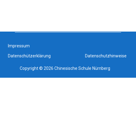
账户持有人 / Kontoinhaber:Chinesische Schule Nürnberg e.V.
银行帐号 / IBAN:DE82 7606 9559 0001 8935 21
银行代码 / BIC: GENODEF1NEA
Impressum
Datenschützerklärung
Datenschutzhinweise
Copyright © 2026 Chinesische Schule Nürnberg